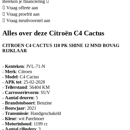
Bereken je financiering
Vraag offerte aan
Vraag proefrit aan
Vraag inruilvoorstel aan
Alles over deze Citroën C4 Cactus
CITROEN C4 CACTUS 110 PK SHINE 12 MND BOVAG
RIJKLAAR
-
Kenteken
: JVL-71-N
-
Merk
: Citroen
-
Model
: C4 Cactus
-
APK tot
: 25-02-2028
-
Tellerstand
: 56404 KM
-
Carrosserievorm
: SUV
-
Aantal deuren
: 5
-
Brandstofsoort
: Benzine
-
Bouwjaar
: 2021
-
Transmissie
: Handgeschakeld
-
Kleur
: wit Parelmoer
-
Motorinhoud
: 1199 cc
-
Aantal cilinders
: 3