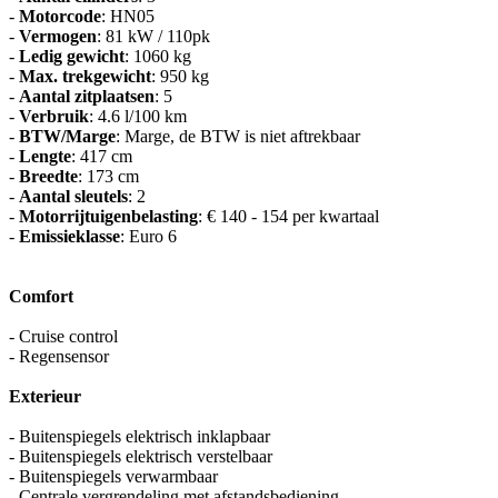
-
Motorcode
: HN05
-
Vermogen
: 81 kW / 110pk
-
Ledig gewicht
: 1060 kg
-
Max. trekgewicht
: 950 kg
-
Aantal zitplaatsen
: 5
-
Verbruik
: 4.6 l/100 km
-
BTW/Marge
: Marge, de BTW is niet aftrekbaar
-
Lengte
: 417 cm
-
Breedte
: 173 cm
-
Aantal sleutels
: 2
-
Motorrijtuigenbelasting
: € 140 - 154 per kwartaal
-
Emissieklasse
: Euro 6
Comfort
- Cruise control
- Regensensor
Exterieur
- Buitenspiegels elektrisch inklapbaar
- Buitenspiegels elektrisch verstelbaar
- Buitenspiegels verwarmbaar
- Centrale vergrendeling met afstandsbediening