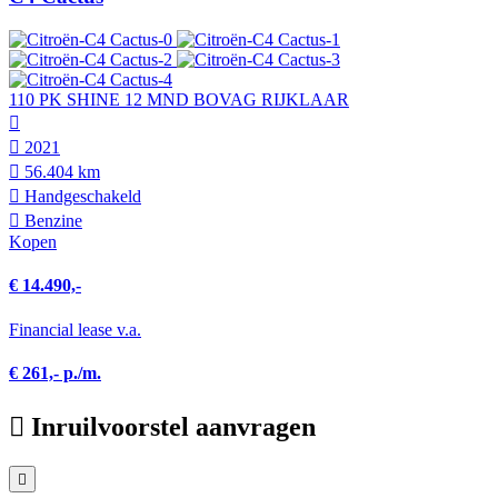
110 PK SHINE 12 MND BOVAG RIJKLAAR
2021
56.404 km
Hand­geschakeld
Benzine
Kopen
€ 14.490,-
Financial lease v.a.
€ 261,- p./m.
Inruilvoorstel aanvragen