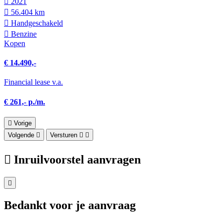
2021
56.404 km
Hand­geschakeld
Benzine
Kopen
€ 14.490,-
Financial lease v.a.
€ 261,- p./m.
Vorige
Volgende
Versturen
Inruilvoorstel aanvragen
Bedankt voor je aanvraag